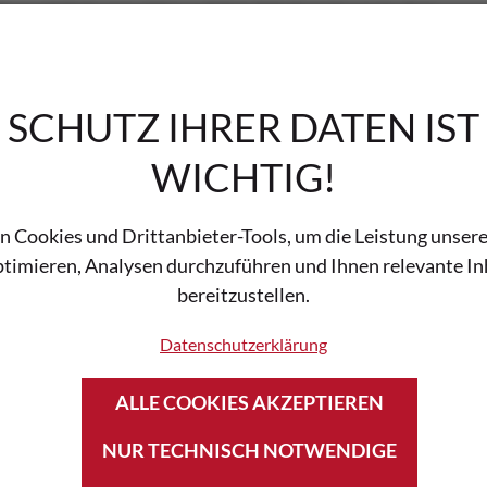
utique mit Schwerpunkten auf dem Arbeitsrecht sowie dem
dort Köln aus zu allen Fragen des Arbeitsrechts. Dr.
eitsrecht.
 SCHUTZ IHRER DATEN IST
WICHTIG!
n Cookies und Drittanbieter-Tools, um die Leistung unser
ptimieren, Analysen durchzuführen und Ihnen relevante In
bereitzustellen.
Datenschutzerklärung
ALLE COOKIES AKZEPTIEREN
NUR TECHNISCH NOTWENDIGE