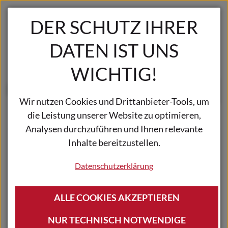
Zum Hauptinhalt springen
DER SCHUTZ IHRER
DATEN IST UNS
WICHTIG!
Waren
Wir nutzen Cookies und Drittanbieter-Tools, um
die Leistung unserer Website zu optimieren,
Analysen durchzuführen und Ihnen relevante
Inhalte bereitzustellen.
Datenschutzerklärung
ALLE COOKIES AKZEPTIEREN
NUR TECHNISCH NOTWENDIGE